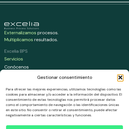
Externalizamos
procesos.
Multiplicamos
resultados.
Excelia BPS
Servicios
Conócenos
Contacta con nosotros
Gestionar consentimiento
Contáctanos
Para ofrecer las mejores experiencias, utilizamos tecnologías como las
91 708 05 50
cookies para almacenar y/o acceder a la información del dispositivo. El
consentimiento de estas tecnologías nos permitirá procesar datos
info@excelia.com
como el comportamiento de navegación o las identificaciones únicas
en este sitio. No consentir o retirar el consentimiento, puede afectar
Dirección
negativamente a ciertas características y funciones.
Paseo del Club Deportivo 1, Parque empresarial La Finca,
Edificio 11, 1 Planta, Pozuelo de Alarcón. 28223, Madrid.