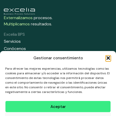
Externalizamos
procesos.
Multiplicamos
resultados.
Excelia BPS
Servicios
Conócenos
Contacta con nosotros
Gestionar consentimiento
Contáctanos
Para ofrecer las mejores experiencias, utilizamos tecnologías como las
91 708 05 50
cookies para almacenar y/o acceder a la información del dispositivo. El
consentimiento de estas tecnologías nos permitirá procesar datos
info@excelia.com
como el comportamiento de navegación o las identificaciones únicas
en este sitio. No consentir o retirar el consentimiento, puede afectar
Dirección
negativamente a ciertas características y funciones.
Paseo del Club Deportivo 1, Parque empresarial La Finca,
Edificio 11, 1 Planta, Pozuelo de Alarcón. 28223, Madrid.
Aceptar