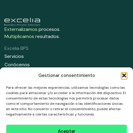
Externalizamos
procesos.
Multiplicamos
resultados.
Excelia BPS
Servicios
Conócenos
Contacta con nosotros
Gestionar consentimiento
Contáctanos
Para ofrecer las mejores experiencias, utilizamos tecnologías como las
91 708 05 50
cookies para almacenar y/o acceder a la información del dispositivo. El
consentimiento de estas tecnologías nos permitirá procesar datos
info@excelia.com
como el comportamiento de navegación o las identificaciones únicas
en este sitio. No consentir o retirar el consentimiento, puede afectar
Dirección
negativamente a ciertas características y funciones.
Paseo del Club Deportivo 1, Parque empresarial La Finca,
Edificio 11, 1 Planta, Pozuelo de Alarcón. 28223, Madrid.
Aceptar