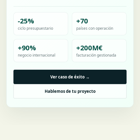
-25%
+70
ciclo presupuestario
países con operación
+90%
+200M€
negocio internacional
facturación gestionada
Ver caso de éxito →
Hablemos de tu proyecto