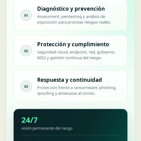
Diagnóstico y prevención
01
Assessment, pentesting y análisis de
exposición para priorizar riesgos reales.
Protección y cumplimiento
02
Seguridad cloud, endpoint, red, gobierno,
NIS2 y gestión continua del riesgo.
Respuesta y continuidad
03
Protección frente a ransomware, phishing,
spoofing y amenazas al correo.
24/7
visión permanente del riesgo