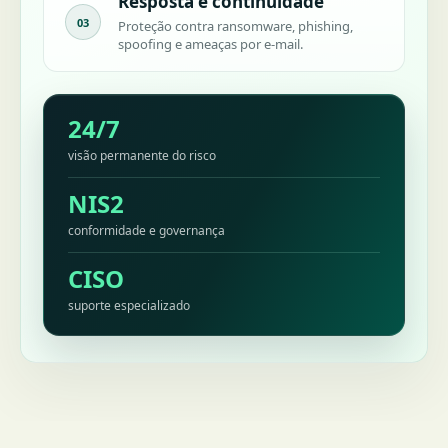
Resposta e continuidade
03
Proteção contra ransomware, phishing,
spoofing e ameaças por e-mail.
24/7
visão permanente do risco
NIS2
conformidade e governança
CISO
suporte especializado