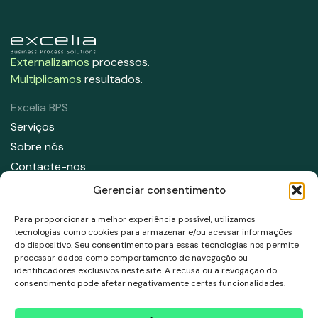
Externalizamos
processos.
Multiplicamos
resultados.
Excelia BPS
Serviços
Sobre nós
Contacte-nos
Gerenciar consentimento
Contate-nos
91 708 05 50
Para proporcionar a melhor experiência possível, utilizamos
info@excelia.com
tecnologias como cookies para armazenar e/ou acessar informações
do dispositivo. Seu consentimento para essas tecnologias nos permite
processar dados como comportamento de navegação ou
Endereço
identificadores exclusivos neste site. A recusa ou a revogação do
Paseo del Club Deportivo 1, Parque empresarial La Finca,
consentimento pode afetar negativamente certas funcionalidades.
Edificio 11, 1 Planta, Pozuelo de Alarcón. 28223, Madrid.