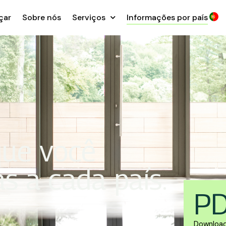
çar
Sobre nós
Serviços
Informações por país
que você
s a cada país.
P
Download