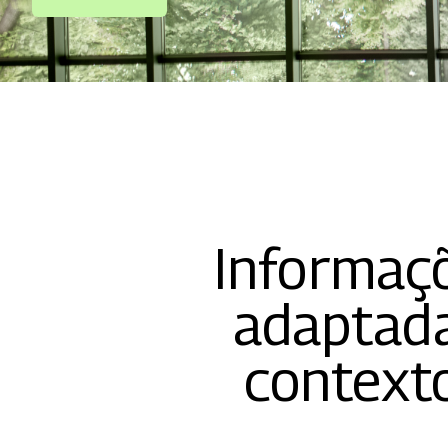
Informaçõ
adaptada
contexto