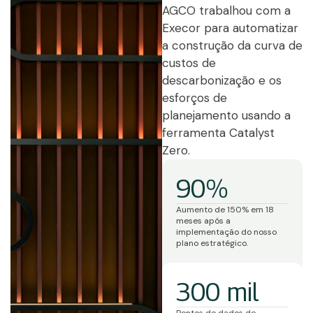
AGCO trabalhou com a
Execor para automatizar
a construção da curva de
custos de
descarbonização e os
esforços de
planejamento usando a
ferramenta Catalyst
Zero.
90%
Aumento de 150% em 18
meses após a
implementação do nosso
plano estratégico.
300 mil